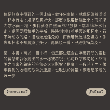
這是無意中得到的一個比喻。做任何事情，就像是端着滿滿
一杯水行走；如果刻意求快，那麼水很容易灑出來；而如果
力求水面平穩，步伐就會自然而然地放慢。端着這杯水行
走，還需要眼和手的平衡：時時刻刻盯着手裏的那杯水，看
不清前方的路，撞破頭是難免的；而倘若總是眺望遠方，手
裏那杯水不知灑掉了多少，再低頭一看，已經後悔莫及。
讀一本書，可以一目十行，但是那些蘊含在字裏行間的靈動
的智慧也就像灑出的水一樣被忽視；也可以字斟句酌，然而
隨之而來的龜速前進無疑大大影響了進度。一段時間內，做
事得到的收穫既取決於速度，也取決於質量。兩者是矛盾的
統一體。
Previous post
Next post