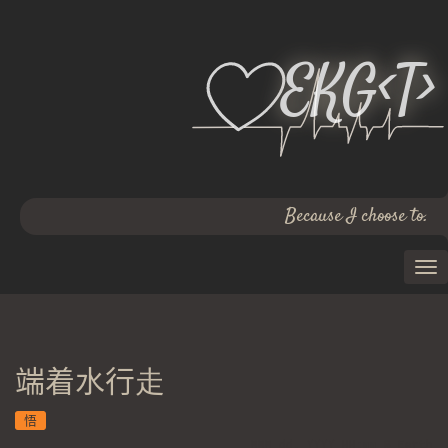
EKG<T>
Because I choose to.
端着水行走
悟
MMM dd, YYYY HH:mm @ Earth